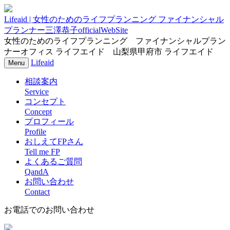
Lifeaid | 女性のためのライフプランニング ファイナンシャル
プランナー三澤恭子officialWebSite
女性のためのライフプランニング ファイナンシャルプラン
ナーオフィス ライフエイド 山梨県甲府市 ライフエイド
Lifeaid
ナ
Menu
ビ
相談案内
ゲ
ー
Service
シ
コンセプト
ョ
Concept
ン
プロフィール
Profile
おしえてFPさん
Tell me FP
よくあるご質問
QandA
お問い合わせ
Contact
お電話でのお問い合わせ