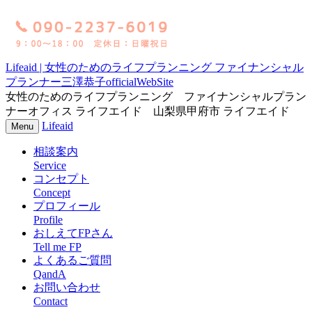
Lifeaid | 女性のためのライフプランニング ファイナンシャル
プランナー三澤恭子officialWebSite
女性のためのライフプランニング ファイナンシャルプラン
ナーオフィス ライフエイド 山梨県甲府市 ライフエイド
Lifeaid
ナ
Menu
ビ
相談案内
ゲ
ー
Service
シ
コンセプト
ョ
Concept
ン
プロフィール
Profile
おしえてFPさん
Tell me FP
よくあるご質問
QandA
お問い合わせ
Contact