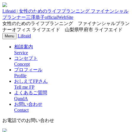
Lifeaid | 女性のためのライフプランニング ファイナンシャル
プランナー三澤恭子officialWebSite
女性のためのライフプランニング ファイナンシャルプラン
ナーオフィス ライフエイド 山梨県甲府市 ライフエイド
Lifeaid
ナ
Menu
ビ
相談案内
ゲ
ー
Service
シ
コンセプト
ョ
Concept
ン
プロフィール
Profile
おしえてFPさん
Tell me FP
よくあるご質問
QandA
お問い合わせ
Contact
お電話でのお問い合わせ