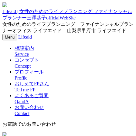
Lifeaid | 女性のためのライフプランニング ファイナンシャル
プランナー三澤恭子officialWebSite
女性のためのライフプランニング ファイナンシャルプラン
ナーオフィス ライフエイド 山梨県甲府市 ライフエイド
Lifeaid
ナ
Menu
ビ
相談案内
ゲ
ー
Service
シ
コンセプト
ョ
Concept
ン
プロフィール
Profile
おしえてFPさん
Tell me FP
よくあるご質問
QandA
お問い合わせ
Contact
お電話でのお問い合わせ