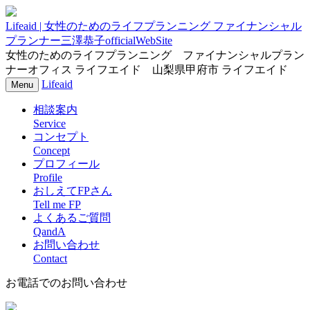
Lifeaid | 女性のためのライフプランニング ファイナンシャル
プランナー三澤恭子officialWebSite
女性のためのライフプランニング ファイナンシャルプラン
ナーオフィス ライフエイド 山梨県甲府市 ライフエイド
Lifeaid
ナ
Menu
ビ
相談案内
ゲ
ー
Service
シ
コンセプト
ョ
Concept
ン
プロフィール
Profile
おしえてFPさん
Tell me FP
よくあるご質問
QandA
お問い合わせ
Contact
お電話でのお問い合わせ